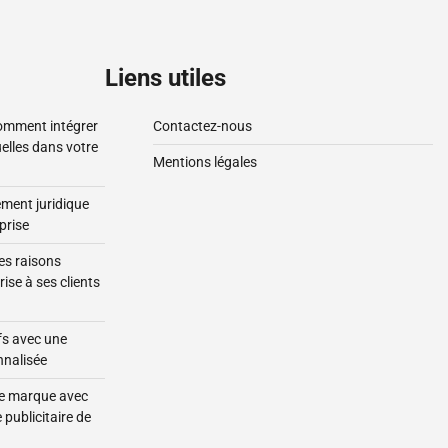
Liens utiles
comment intégrer
Contactez-nous
uelles dans votre
Mentions légales
ment juridique
prise
es raisons
rise à ses clients
fs avec une
nnalisée
tre marque avec
 publicitaire de