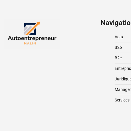
publications
Navigati
Actu
B2b
B2c
Entrepri
Juridiqu
Manage
Services